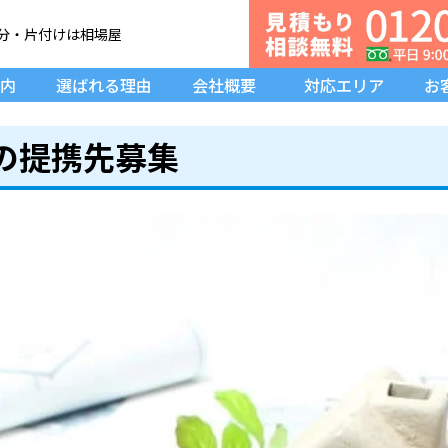
分・片付け
は相場屋
内
選ばれる理由
会社概要
対応エリア
お
の提携先募集