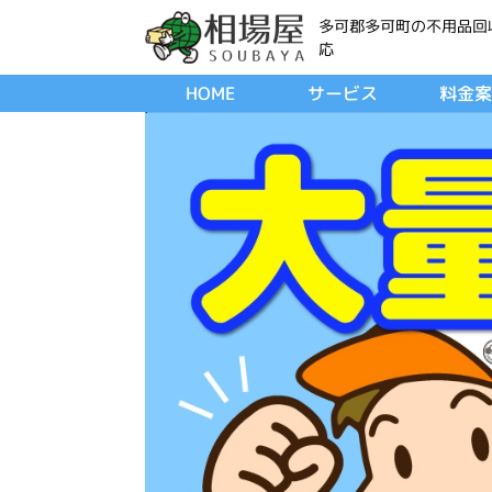
多可郡多可町の不用品回
応
HOME
サービス
料金案