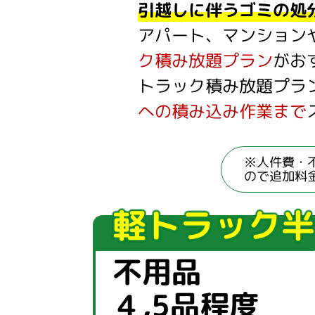
引越しに伴うゴミの処
アパート、マンション
ク積み放題プラン
がお
トラック積み放題プラ
への積み込み作業まで
※人件費・
ので追加料
軽トラック半
不用品
４,5品程度