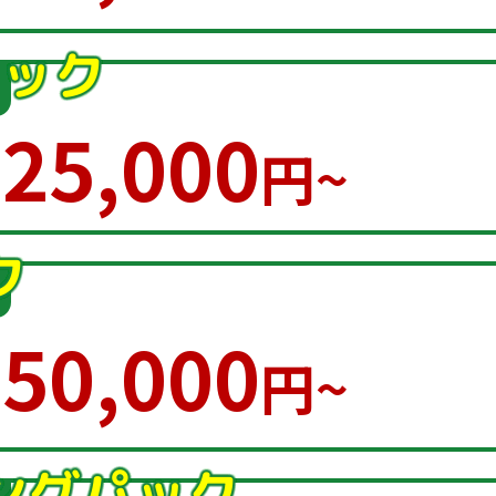
ック
25,000
円~
ク
50,000
円~
ングパック