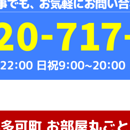
郡多可町
お部屋丸ごと