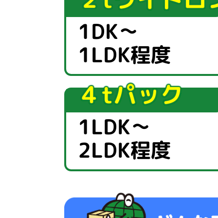
1DK～
1LDK程度
４tパック
1LDK～
2LDK程度