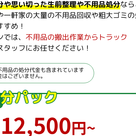
分や思い切った生前整理や不用品処分
なら
や一軒家の大量の不用品回収や粗大ゴミの
すすめ！
ンでは、
不用品の搬出作業からトラック
スタッフにお任せください！
不用品の処分代金も含まれています
金はございません。
分パック
12,500
円~