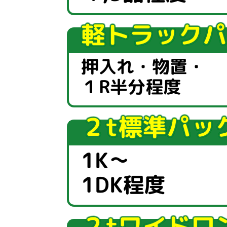
軽トラックパ
押入れ・物置・
１R半分程度
２t標準パッ
1K～
1DK程度
２tワイドロ