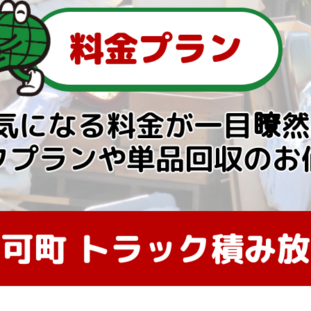
料金プラン
気になる料金が一目瞭然
クプランや単品回収のお
可町 トラック積み