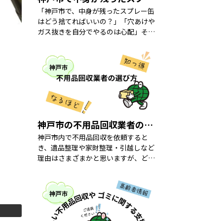
「神戸市で、中身が残ったスプレー缶
はどう捨てればいいの？」「穴あけや
ガス抜きを自分でやるのは心配」そん
な不安を抱えたまま、流し台の下や倉
庫に古いスプレー缶を放置していませ
んか？ 結論からお伝えすると、神戸市
ではスプレー缶 […]
神戸市の不用品回収業者の選び方
神戸市内で不用品回収を依頼すると
き、遺品整理や家財整理・引越しなど
理由はさまざまかと思いますが、どの
ように業者を選択するべきのか。その
ヒントやポイントをわかりやすく解説
します！ 許可証と資格の確認 「そも
そも、不用品回収 […]