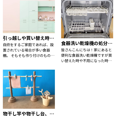
引っ越しや買い替え時期に知っておくと便利な食器棚の処分方法４選
食器洗い乾燥機の処分・買取方法
自炊をするご家庭であれば、設
皆さんこんにちは！家にあると
置されている場合が多い食器
便利な食器洗い乾燥機ですが買
棚。 そもそも作り付けのものが
い替えた時や不用になった時の
あったり、ご家族構成や生活ス
処分方法をご存知ですか？そこ
タイルにもより、大きさはそれ
で今回は食器洗い乾燥機の処分
ぞれかと思います。 そうそうあ
方法についていくつかご説明し
ることではないからこそ、処分
ます。 兵庫県・京阪神はお任せ
したいな…となった時そ […]
ください 食器洗い乾燥 […]
物干し竿や物干し台、物干しスタンドなどの処分方法