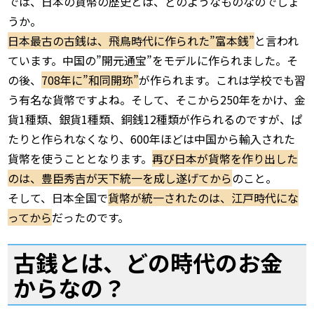
では、日本の貨幣の歴史とは、どのようなものなのでしょ
うか。
日本最古の古銭は、飛鳥時代に作られた”富本銭”
と言われ
ています。中国の”開元通宝”をモデルに作られました。そ
の後、
708年に”和同開珎”
が作られます。これは学校でも習
う有名な貨幣ですよね。そして、そこから250年をかけ、金
貨1種類、銀貨1種類、銅銭12種類が作られるのですが、ぱ
たりと作られなくなり、600年ほどは中国から輸入された
貨幣を使うこととなります。
再び日本が貨幣を作り出した
のは、豊臣秀吉が天下統一を成し遂げてから
のこと。
そして、日本全国で
貨幣が統一されたのは、江戸時代にな
ってから
だったのです。
古銭とは、どの時代のお金
からなの？