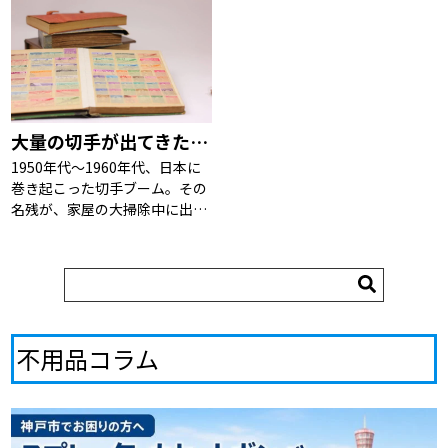
い！紙の原料はほぼパルプ。と
で使っていた物等を大量にお持
てもリサイクルしやすいので
ちの場合、不要となった […]
す。寄付や寄贈などのリユー
ス、 […]
大量の切手が出てきた！捨てるのはしのびない。という方の「どうしたらいいの？」に答えます。
1950年代～1960年代、日本に
巻き起こった切手ブーム。その
名残が、家屋の大掃除中に出て
くることは珍しくありません。
ご自身で収集した物ではないた
め価値も分からず、どう対処し
たらいいのかも分からない。と
はいえ、金銭的価値 […]
不用品コラム