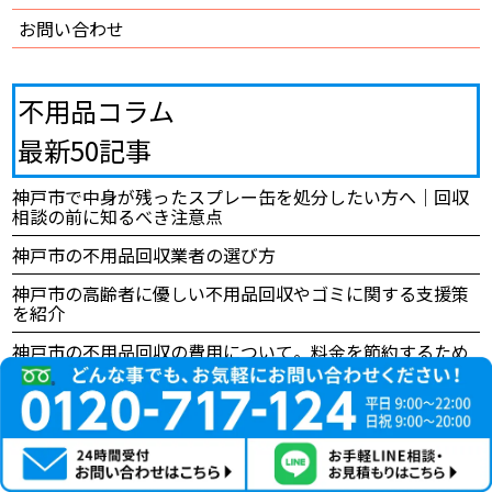
お問い合わせ
不用品コラム
最新50記事
神戸市で中身が残ったスプレー缶を処分したい方へ｜回収
相談の前に知るべき注意点
神戸市の不用品回収業者の選び方
神戸市の高齢者に優しい不用品回収やゴミに関する支援策
を紹介
神戸市の不用品回収の費用について。料金を節約するため
のコツも紹介
【神戸市】不用品回収の具体的な手順や注意すべきポイン
トを解説【役立つ】
川辺郡猪名川町で不用品や粗大ごみを無料またはお得に持
ち込み処分する方法をまとめてみました！