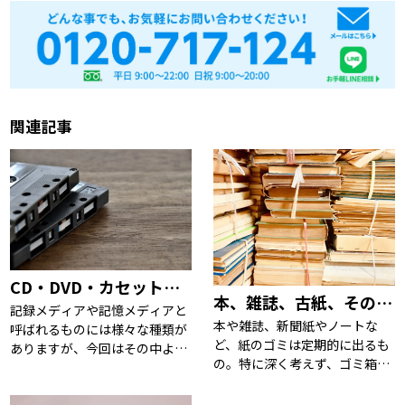
関連記事
CD・DVD・カセットテープの処分方法について。
本、雑誌、古紙、そのまま捨てないで！積極的にリサイクル！
記録メディアや記憶メディアと
本や雑誌、新聞紙やノートな
呼ばれるものには様々な種類が
ど、紙のゴミは定期的に出るも
ありますが、今回はその中よ
の。特に深く考えず、ゴミ箱に
り、CD・DVD・カセットテープ
ポイッ……なんて、していませ
について、書いていきたいと思
んか？それでは、もったいな
います。趣味で集めた物や仕事