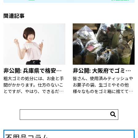
関連記事
非公開: 兵庫県で格安に粗大ゴミを処分する方法とは。自治体と業者のメリットとデメリットについて。
非公開: 大阪府でゴミを最高に効率よく引き取ってもらう方法とは！？
粗大ゴミの処分には、お金と手
皆さん、使用済みティッシュや
間がかかります。仕方のないこ
お菓子の袋、生ゴミやその他
とですが、やはり、できるだけ
様々なものをゴミ箱に捨ててい
抑えたいというのが正直なとこ
るのではないでしょうか？ しか
ろ。そこで今回は、『お金を抑
し、このようなゴミは家庭ゴミ
える方法』と『手間を抑える方
として処分できますから、あま
法』について、各々調べてみま
り問題にはならないでしょう。
した。どちらの方法が、あ […]
問題は粗大ゴミとされる […]
不用品コラム